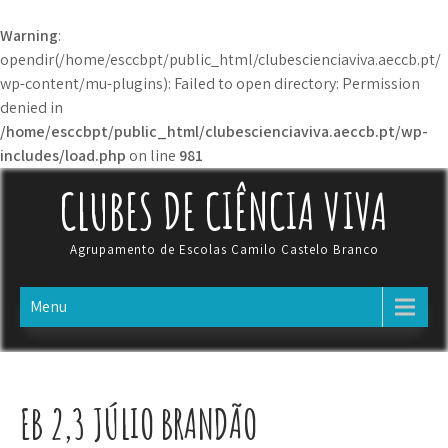
Warning
:
opendir(/home/esccbpt/public_html/clubescienciaviva.aeccb.pt/
wp-content/mu-plugins): Failed to open directory: Permission
denied in
/home/esccbpt/public_html/clubescienciaviva.aeccb.pt/wp-
includes/load.php
on line
981
Skip
CLUBES DE CIÊNCIA VIVA
to
content
Agrupamento de Escolas Camilo Castelo Branco
Menu
EB 2,3 JÚLIO BRANDÃO