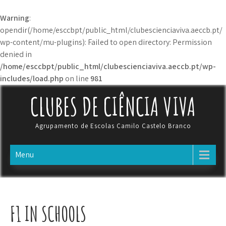
Warning
:
opendir(/home/esccbpt/public_html/clubescienciaviva.aeccb.pt/
wp-content/mu-plugins): Failed to open directory: Permission
denied in
/home/esccbpt/public_html/clubescienciaviva.aeccb.pt/wp-
includes/load.php
on line
981
CLUBES DE CIÊNCIA VIVA
Agrupamento de Escolas Camilo Castelo Branco
Menu
F1 IN SCHOOLS