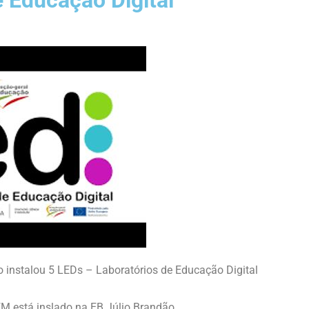
e Educação Digital
 instalou 5 LEDs – Laboratórios de Educação Digital
M está inslado na EB Júlio Brandão