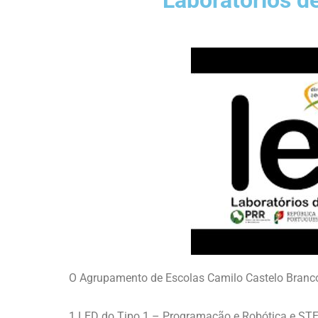
Laboratórios d
O Agrupamento de Escolas Camilo Castelo Branco
1 LED do Tipo 1 – Programação e Robótica e STE