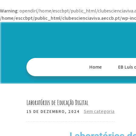
Warning
: opendir(/home/esccbpt/public_html/clubescienciaviva.a
/home/esccbpt/public_html/clubescienciaviva.aeccb.pt/wp-inc
Home
EB Luís
Laboratórios de Educação Digital
Sem categoria
15 DE DEZEMBRO, 2024