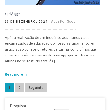
App4Study
Apps For Good
13 DE DEZEMBRO, 2024
Após a realização de um inquérito aos alunos e aos
encarregados de educação do nosso agrupamento, em
articulação com os diretores de turma, concluímos que
seria necessária a criação de uma app que ajudasse os
alunos no seu estudo através […]
Read more →
Paginação
1
2
Seguinte
dos
conteúdos
Pesquisar