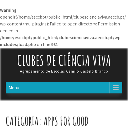
Warning
:
opendir(/home/esccbpt/public_html/clubescienciaviva.aeccb.pt/
wp-content/mu-plugins): Failed to open directory: Permission
denied in
/home/esccbpt/public_html/clubescienciaviva.aeccb.pt/wp-
includes/load.php
on line
981
Skip
CLUBES DE CIÊNCIA VIVA
to
content
Agrupamento de Escolas Camilo Castelo Branco
Menu
CATEGORIA:
APPS FOR GOOD