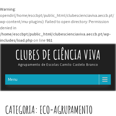
Warning
:
opendir(/home/esccbpt/public_html/clubescienciaviva.aeccb.pt/
wp-content/mu-plugins): Failed to open directory: Permission
denied in
/home/esccbpt/public_html/clubescienciaviva.aeccb.pt/wp-
includes/load.php
on line
981
Skip
CLUBES DE CIÊNCIA VIVA
to
content
Agrupamento de Escolas Camilo Castelo Branco
Menu
CATEGORIA:
ECO-AGRUPAMENTO